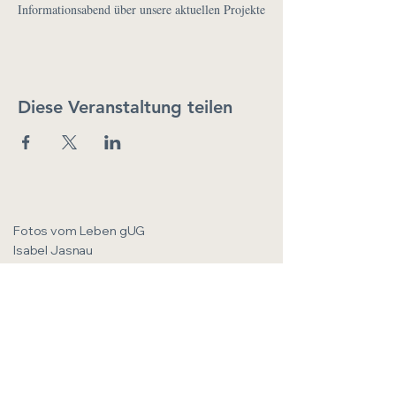
Informationsabend über unsere aktuellen Projekte
Diese Veranstaltung teilen
Fotos vom Leben gUG
Isabel Jasnau
kontakt@fotos-vom-leben.com
+49 (0) 1772340622
Boppstrasse 46/ Hinterhaus
55118 Mainz
Rheinland-Pfalz
Deutschland